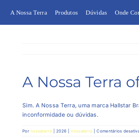
Pular
A Nossa Terra
Produtos
Dúvidas
Onde Co
para
o
conteúdo
A Nossa Terra o
Sim. A Nossa Terra, uma marca Hallstar Bra
inconformidade ou dúvidas.
Por
nossaterra
|
2026
|
nossaterra
|
Comentários desativ