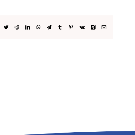
acebook
Twitter
Reddit
LinkedIn
WhatsApp
Telegram
Tumblr
Pinterest
Vk
Xing
E-
mail