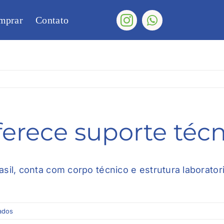
mprar
Contato
ferece suporte téc
sil, conta com corpo técnico e estrutura laboratori
em
ados
A